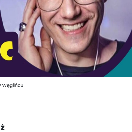
w Węglińcu
eż