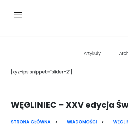
Artykuły
Arc
[xyz-ips snippet="slider-2"]
WĘGLINIEC – XXV edycja Ś
Skip
to
content
STRONA GŁÓWNA
>
WIADOMOŚCI
>
WĘGLI