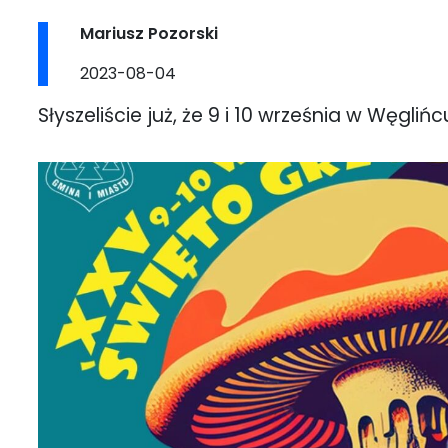
Post
Mariusz Pozorski
author:
Post
2023-08-04
published:
Słyszeliście już, że 9 i 10 września w Węgli