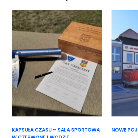
KAPSUŁA CZASU – SALA SPORTOWA
NOWE POJ
W CZERWONEJ WODZIE