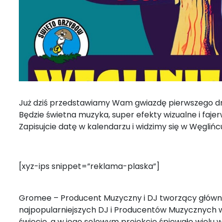
Już dziś przedstawiamy Wam gwiazdę pierwszego dn
Będzie świetna muzyka, super efekty wizualne i fajer
Zapisujcie datę w kalendarzu i widzimy się w Węgliń
[xyz-ips snippet=”reklama-plaska”]
Gromee – Producent Muzyczny i DJ tworzący głównie
najpopularniejszych DJ i Producentów Muzycznych w 
świecie, a w jego solowym projekcie śpiewało wielu 