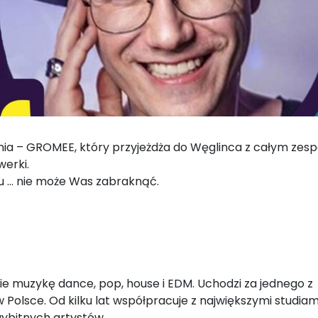
ia – GROMEE, który przyjeżdża do Węglinca z całym zesp
werki.
cu … nie może Was zabraknąć.
 muzykę dance, pop, house i EDM. Uchodzi za jednego z
Polsce. Od kilku lat współpracuje z największymi studiam
wybitnych artystów.