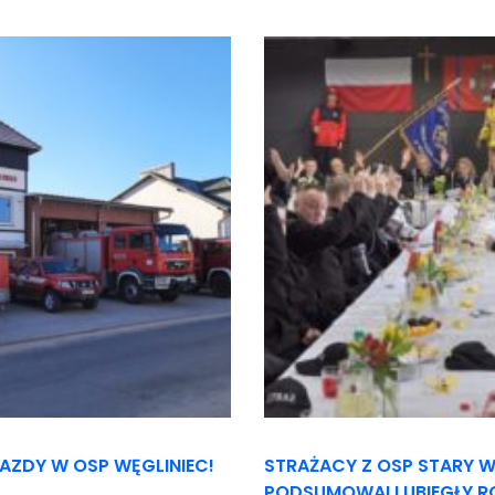
AZDY W OSP WĘGLINIEC!
STRAŻACY Z OSP STARY W
PODSUMOWALI UBIEGŁY R