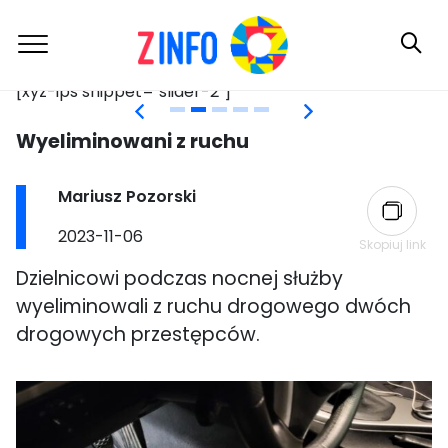
[xyz-ips snippet="slider-2"]
[x
Skip
Wyeliminowani z ruchu
to
content
Post
Mariusz Pozorski
author:
Post
2023-11-06
Skopiuj link
published:
Dzielnicowi podczas nocnej służby
wyeliminowali z ruchu drogowego dwóch
drogowych przestępców.