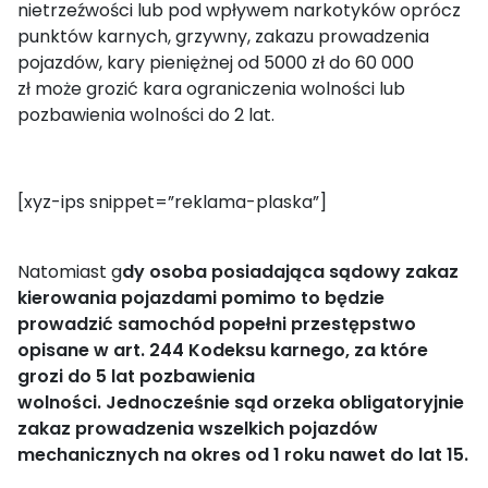
nietrzeźwości lub pod wpływem narkotyków oprócz
punktów karnych, grzywny, zakazu prowadzenia
pojazdów, kary pieniężnej od 5000 zł do 60 000
zł może grozić kara ograniczenia wolności lub
pozbawienia wolności do 2 lat.
[xyz-ips snippet=”reklama-plaska”]
Natomiast g
dy osoba p
osiadająca sądowy zakaz
kierowania pojazdami pomimo
to będzie
prowadzić samochód
popełni przestępstwo
opisane w art. 244
K
odeksu karnego, za które
grozi do 5 lat pozbawienia
wolności.
Jednocześnie
s
ąd orzeka
o
bligatoryjnie
zakaz prowadzenia wszelkich pojazdów
mechanicznych na okres od 1 roku nawet do lat 15.