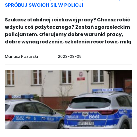
SPRÓBUJ SWOICH SIŁ W POLICJI
Szukasz stabilnej i ciekawej pracy? Chcesz robić
w życiu coś pożytecznego? Zostań zgorzeleckim
policjantem. Oferujemy dobre warunki pracy,
dobre wynagrodzenie, szkolenia resortowe, miłą
atmosferę i ścieżkę kariery gwarantującą
rozwój. Nie musisz mieć matury, wystarczy, że
Mariusz Pozorski
2023-08-09
ukończysz szkołę średnią. Masz jakieś pytania
zadzwoń pod numer 47 87 322 14 lub 47 87 323 06.