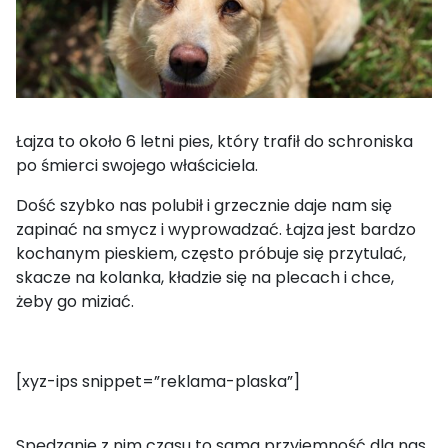
Łajza to około 6 letni pies, który trafił do schroniska
po śmierci swojego właściciela.
Dość szybko nas polubił i grzecznie daje nam się
zapinać na smycz i wyprowadzać. Łajza jest bardzo
kochanym pieskiem, często próbuje się przytulać,
skacze na kolanka, kładzie się na plecach i chce,
żeby go miziać.
[xyz-ips snippet=”reklama-plaska”]
Spędzanie z nim czasu to sama przyjemność dla nas