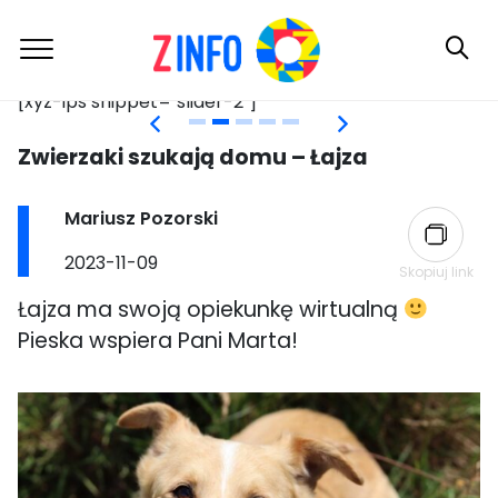
[xyz-ips snippet="slider-2"]
[x
Skip
Zwierzaki szukają domu – Łajza
to
content
Post
Mariusz Pozorski
author:
Post
2023-11-09
Skopiuj link
published:
Łajza ma swoją opiekunkę wirtualną
Pieska wspiera Pani Marta!