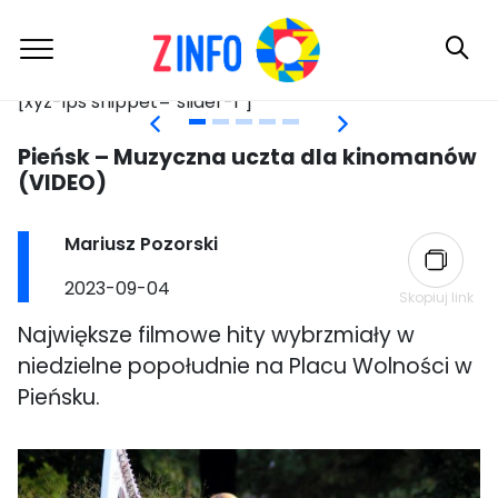
[xyz-ips snippet="slider-2"]
[x
Skip
Pieńsk – Muzyczna uczta dla kinomanów
to
(VIDEO)
content
Post
Mariusz Pozorski
author:
Post
2023-09-04
Skopiuj link
published:
Największe filmowe hity wybrzmiały w
niedzielne popołudnie na Placu Wolności w
Pieńsku.