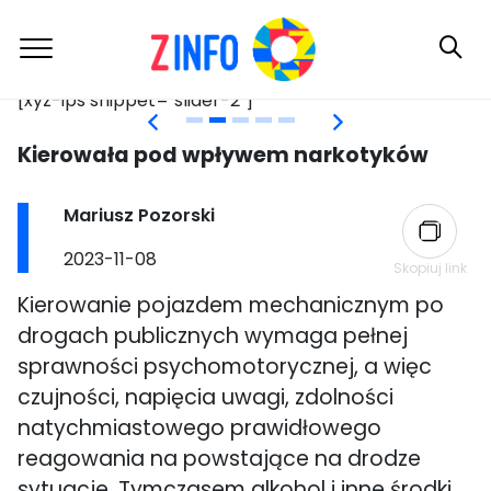
[xyz-ips snippet="slider-2"]
[x
Skip
Kierowała pod wpływem narkotyków
to
content
Post
Mariusz Pozorski
author:
Post
2023-11-08
Skopiuj link
published:
Kierowanie pojazdem mechanicznym po
drogach publicznych wymaga pełnej
sprawności psychomotorycznej, a więc
czujności, napięcia uwagi, zdolności
natychmiastowego prawidłowego
reagowania na powstające na drodze
sytuacje. Tymczasem alkohol i inne środki