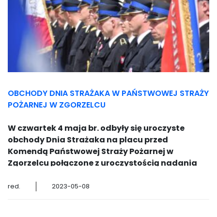
OBCHODY DNIA STRAŻAKA W PAŃSTWOWEJ STRAŻY
POŻARNEJ W ZGORZELCU
W czwartek 4 maja br. odbyły się uroczyste
obchody Dnia Strażaka na placu przed
Komendą Państwowej Straży Pożarnej w
Zgorzelcu połączone z uroczystością nadania
sztandaru Oddziałowi Powiatowemu ZOSP RP w
Zgorzelcu.
red.
2023-05-08