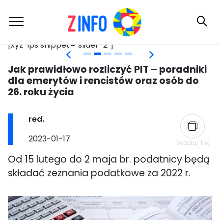
[xyz-ips snippet="slider-2"]
[x
Skip
Jak prawidłowo rozliczyć PIT – poradniki
to
dla emerytów i rencistów oraz osób do
content
26. roku życia
Post
red.
author:
Post
2023-01-17
Skopiuj link
published:
Od 15 lutego do 2 maja br. podatnicy będą
składać zeznania podatkowe za 2022 r.