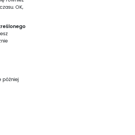
czasu. OK,
kreślonego
cesz
znie
 później