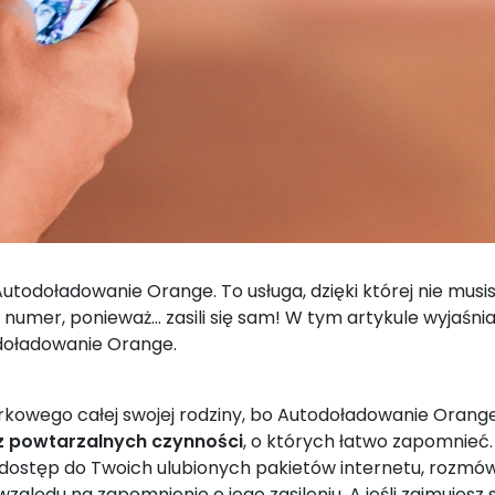
odoładowanie Orange. To usługa, dzięki której nie musisz
numer, ponieważ… zasili się sam! W tym artykule wyjaśnia
doładowanie Orange.
kowego całej swojej rodziny, bo Autodoładowanie Orange
 z powtarzalnych czynności
, o których łatwo zapomnieć.
ostęp do Twoich ulubionych pakietów internetu, rozmó
zględu na zapomnienie o jego zasileniu. A jeśli zajmujesz 