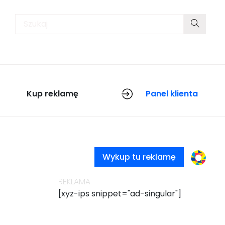
Kup reklamę
Panel klienta
[xyz
Wykup tu reklamę
REKLAMA
[xyz-ips snippet="ad-singular"]