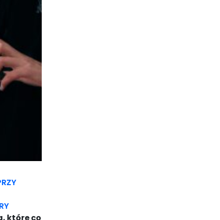
PRZY
RY
, które co