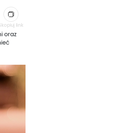
Skopiuj link
i oraz
mieć