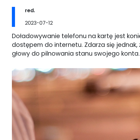
Post
red.
author:
Post
2023-07-12
published:
Doładowywanie telefonu na kartę jest kon
dostępem do internetu. Zdarza się jednak,
głowy do pilnowania stanu swojego konta.