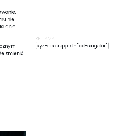
owanie.
emu nie
silanie
REKLAMA
[xyz-ips snippet="ad-singular"]
licznym
że zmienić