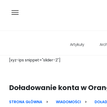
Artykuły
Arc
[xyz-ips snippet="slider-2"]
Doładowanie konta w Oran
Skip
to
content
STRONA GŁÓWNA
>
WIADOMOŚCI
>
DOŁAD