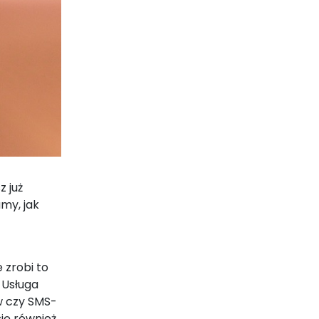
 już
my, jak
 zrobi to
 Usługa
w czy SMS-
się również