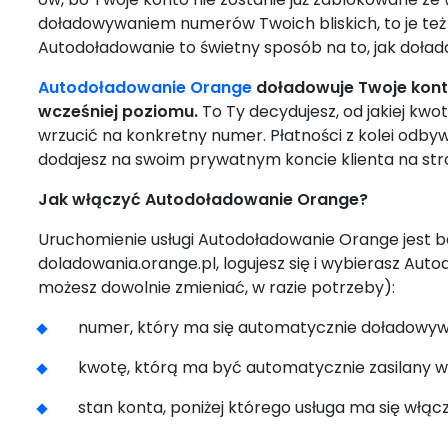
doładowywaniem numerów Twoich bliskich, to je też m
Autodoładowanie to świetny sposób na to, jak doład
Autodoładowanie Orange
doładowuje Twoje konto
wcześniej poziomu.
To Ty decydujesz, od jakiej kw
wrzucić na konkretny numer. Płatności z kolei odbyw
dodajesz na swoim prywatnym koncie klienta na stron
Jak włączyć Autodoładowanie Orange?
Uruchomienie usługi Autodoładowanie Orange jest ba
doladowania.orange.pl, logujesz się i wybierasz Aut
możesz dowolnie zmieniać, w razie potrzeby):
numer, który ma się automatycznie doładowyw
kwotę, którą ma być automatycznie zasilany 
stan konta, poniżej którego usługa ma się włąc