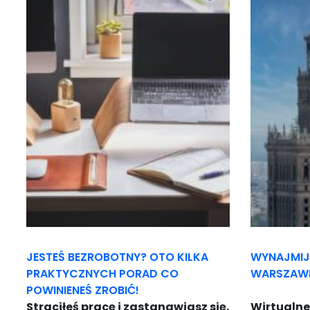
JESTEŚ BEZROBOTNY? OTO KILKA
WYNAJMIJ
PRAKTYCZNYCH PORAD CO
WARSZAWI
POWINIENEŚ ZROBIĆ!
Straciłeś pracę i zastanawiasz się,
Wirtualne 