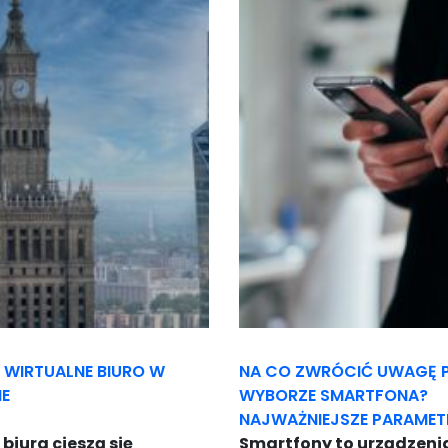
 WIRTUALNE BIURO W
NA CO ZWRÓCIĆ UWAGĘ 
E
WYBORZE SMARTFONA?
NAJWAŻNIEJSZE PARAMET
biura cieszą się
Smartfony to urządzenia