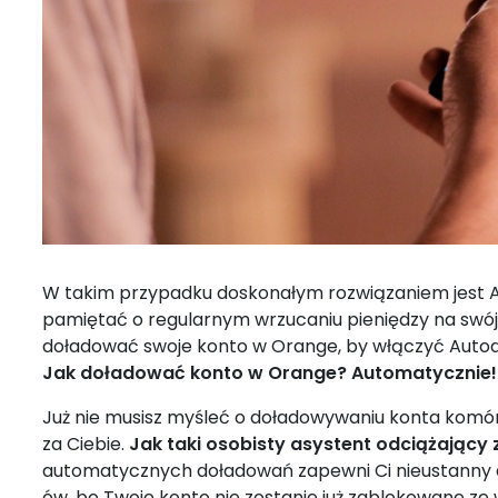
W takim przypadku doskonałym rozwiązaniem jest Aut
pamiętać o regularnym wrzucaniu pieniędzy na swój 
doładować swoje konto w Orange, by włączyć Auto
Jak doładować konto w Orange? Automatycznie!
Już nie musisz myśleć o doładowywaniu konta komór
za Ciebie.
Jak taki osobisty asystent odciążający
automatycznych doładowań zapewni Ci nieustanny d
ów, bo Twoje konto nie zostanie już zablokowane ze w