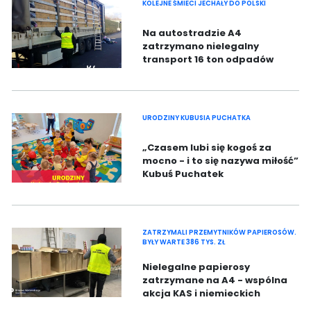
KOLEJNE ŚMIECI JECHAŁY DO POLSKI
Na autostradzie A4
zatrzymano nielegalny
transport 16 ton odpadów
odzieży używanej, który jechał
ze Szwajcarii do Polski.
URODZINY KUBUSIA PUCHATKA
„Czasem lubi się kogoś za
mocno - i to się nazywa miłość”
Kubuś Puchatek
ZATRZYMALI PRZEMYTNIKÓW PAPIEROSÓW.
BYŁY WARTE 386 TYS. ZŁ
Nielegalne papierosy
zatrzymane na A4 - wspólna
akcja KAS i niemieckich
celników. Zabezpieczyli 16,5