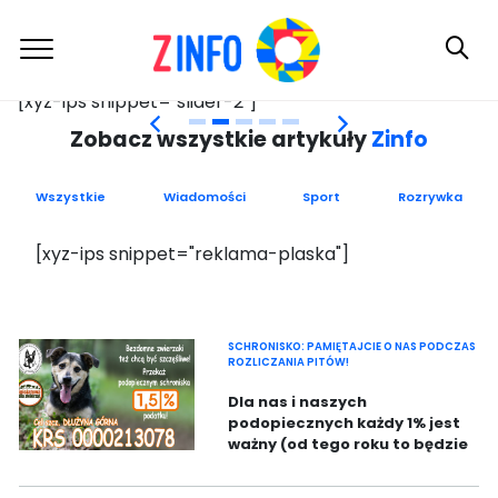
[xyz-ips snippet="slider-2"]
[x
Zobacz wszystkie artykuły
Zinfo
Skip
to
content
Wszystkie
Wiadomości
Sport
Rozrywka
[xyz-ips snippet="reklama-plaska"]
SCHRONISKO: PAMIĘTAJCIE O NAS PODCZAS
ROZLICZANIA PITÓW!
Dla nas i naszych
podopiecznych każdy 1% jest
ważny (od tego roku to będzie
1,5%). Dzięki tej formie
wsparcia możemy wciąż