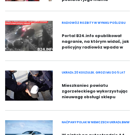
potrzebują pomocy. Chodzi o
ciężką chorobę. Potrzeba
środków na już.
RADIOWÓZ ROZBITY W WYNIKU POŚLIZGU
Portal B24.info opublikował
nagranie, na którym widać, jak
policyjny radiowóz wpada w
poślizg i rozbija się o inny
pojazd.
UKRADŁ 20 KOSZULEK. GROZI MU DO 5 LAT
Mieszkaniec powiatu
zgorzeleckiego wykorzystując
nieuwagę obsługi sklepu
wyniósł odzież o wartości
prawie tysiąca złotych.
NAĆPANY POLAK W NIEMCZECH UKRADŁ BMW