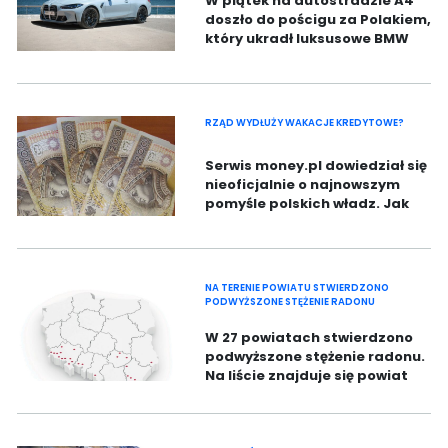
W piątek na autostradzie A4
doszło do pościgu za Polakiem,
który ukradł luksusowe BMW
M4. Był pod wpływem
narkotyków.
RZĄD WYDŁUŻY WAKACJE KREDYTOWE?
Serwis money.pl dowiedział się
nieoficjalnie o najnowszym
pomyśle polskich władz. Jak
informuje, specjaliści
zapewniają, że zmiany są
kwestią czasu.
NA TERENIE POWIATU STWIERDZONO
PODWYŻSZONE STĘŻENIE RADONU
W 27 powiatach stwierdzono
podwyższone stężenie radonu.
Na liście znajduje się powiat
zgorzelecki.