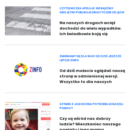
modernizować nasze
schronisko.
CZYTELNICZKA APELUJE: NIE BĄDŹMY
OBOJĘTNI! PUBLIKUJE DRASTYCZNE ZDJĘCIE
Na naszych drogach wciąż
dochodzi do wielu wypadków.
Ich świadkowie boją się
pomagać lub udają, że nie ma
problemu.
ZMIENIAMY SIĘ DLA WAS! OD DZIŚ JESZCZE
LEPSZE ZINFO
Od dziś możecie oglądać naszą
stronę w odmienionej wersji.
Wszystko to dla naszych
czytelników!
SZYMEK Z JAGODZINA POTRZEBUJE NASZEJ
POMOCY
Czy są wśród nas dobrzy
ludzie? Mieszkaniec naszego
powiatu i jego mama