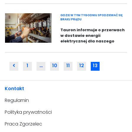
tys. paczek nielegalnych
papierosów.
GDZIE W TYM TYGODNIU SPODZIEWAĆ SIĘ
BRAKU PRĄDU
Tauron informuje o przerwach
w dostawie energii
elektrycznej dla naszego
powiatu. W nowym tygodniu
kolejne miejscowości będą bez
prądu.
Go
1
…
10
11
12
13
to
the
Wsteczious
Kontakt
page
Regulamin
Polityka prywatności
Praca Zgorzelec